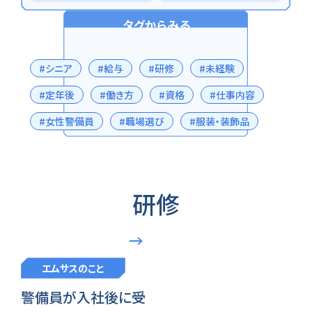
タグからみる
#シニア
#給与
#研修
#未経験
#定年後
#働き方
#資格
#仕事内容
#女性警備員
#職場選び
#服装・装飾品
研修
エムサスのこと
警備員が入社後に受