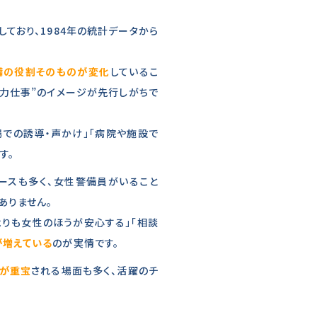
ており、1984年の統計データから
備の役割そのものが変化
しているこ
“力仕事”のイメージが先行しがちで
場での誘導・声かけ」「病院や施設で
す。
ースも多く、女性警備員がいること
ありません。
よりも女性のほうが安心する」「相談
が増えている
のが実情です。
が重宝
される場面も多く、活躍のチ