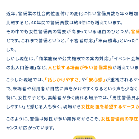
近年、警備業の社会的位置付けの変化に伴い警備員数も年々増加し
比較すると、40年間で警備員数は約4倍にも増えています。
その中でも女性警備員の需要が高まっている理由のひとつが、
警
とです。これまで警備というと、「不審者対応」「車両誘導」といった
した。
しかし現在は、「商業施設や公共施設での案内対応」「イベント会
の出入口管理」など、
人と接する場面が多い警備業務
が増えていま
こうした現場では、
「話しかけやすさ」
や
「安心感」
が重視されるケ
で、来場者や利用者が自然に声をかけやすくなるという声も少なく
特に、女性や子ども、高齢者が多く訪れる場所では、「男性警備員
しやすい」と感じる人も多く、現場から
女性配置を希望するケース
このように、警備は男性が多い業界だからこそ、
女性警備員の存在
ャンスが広がっています。