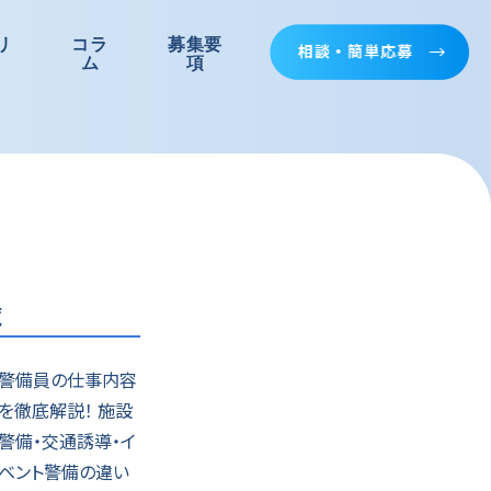
リ
コラ
募集要
ム
項
覧
警備員の仕事内容
を徹底解説！ 施設
警備・交通誘導・イ
ベント警備の違い