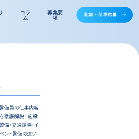
リ
コラ
募集要
ム
項
覧
警備員の仕事内容
を徹底解説！ 施設
警備・交通誘導・イ
ベント警備の違い