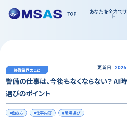
あなたを全力で
TOP
ト
更新日
2026
警備業界のこと
警備の仕事は、今後もなくならない？ AI
選びのポイント
#働き方
#仕事内容
#職場選び