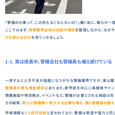
「警備の仕事って、この先もなくならないの？」働く前に、誰もが一
ここではまず、
警備業界全体の役割や現状
を整理しながら、なぜ今
され続けるのか
を見ていきましょう。
1-1. 実は成長中。警備会社も警備員も増え続けている
一見すると人手不足が話題になりがちな警備業界ですが、実は業
警備員の数も増加傾向
にあります。都市部を中心に再開発やイン
商業施設や物流拠点、イベントなど、警備が必要とされる場面は年
その結果、
新たに警備業へ参入する企業も増え、働く警備員の数
市場規模も
3.5兆円前後
と言われており、警備は鉄道や電力と同