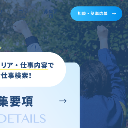
リ
コラ
募集要
ム
項