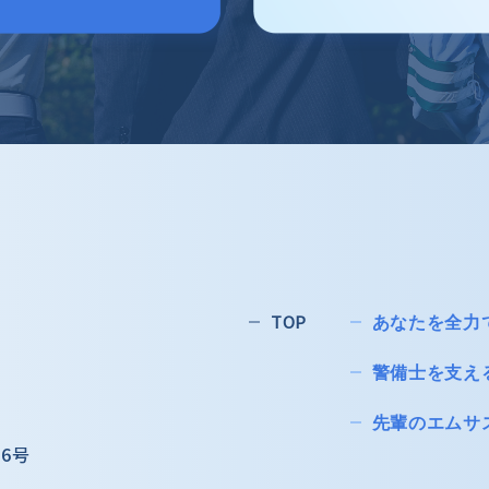
TOP
あなたを全力
警備士を支え
先輩のエムサ
6号